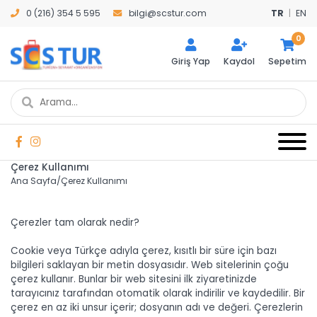
0 (216) 354 5 595
bilgi@scstur.com
TR
|
EN
0
Giriş Yap
Kaydol
Sepetim
Çerez Kullanımı
Ana Sayfa
/
Çerez Kullanımı
Çerezler tam olarak nedir?
Cookie veya Türkçe adıyla çerez, kısıtlı bir süre için bazı
bilgileri saklayan bir metin dosyasıdır. Web sitelerinin çoğu
çerez kullanır. Bunlar bir web sitesini ilk ziyaretinizde
tarayıcınız tarafından otomatik olarak indirilir ve kaydedilir. Bir
çerez en az iki unsur içerir; dosyanın adı ve değeri. Çerezlerin