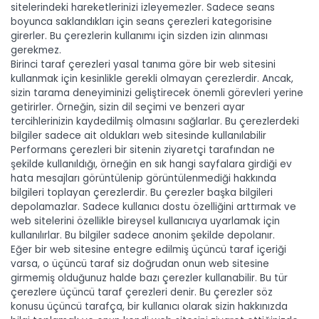
sitelerindeki hareketlerinizi izleyemezler. Sadece seans
boyunca saklandıkları için seans çerezleri kategorisine
girerler. Bu çerezlerin kullanımı için sizden izin alınması
gerekmez.
Birinci taraf çerezleri yasal tanıma göre bir web sitesini
kullanmak için kesinlikle gerekli olmayan çerezlerdir. Ancak,
sizin tarama deneyiminizi geliştirecek önemli görevleri yerine
getirirler. Örneğin, sizin dil seçimi ve benzeri ayar
tercihlerinizin kaydedilmiş olmasını sağlarlar. Bu çerezlerdeki
bilgiler sadece ait oldukları web sitesinde kullanılabilir
Performans çerezleri bir sitenin ziyaretçi tarafından ne
şekilde kullanıldığı, örneğin en sık hangi sayfalara girdiği ev
hata mesajları görüntülenip görüntülenmediği hakkında
bilgileri toplayan çerezlerdir. Bu çerezler başka bilgileri
depolamazlar. Sadece kullanıcı dostu özelliğini arttırmak ve
web sitelerini özellikle bireysel kullanıcıya uyarlamak için
kullanılırlar. Bu bilgiler sadece anonim şekilde depolanır.
Eğer bir web sitesine entegre edilmiş üçüncü taraf içeriği
varsa, o üçüncü taraf siz doğrudan onun web sitesine
girmemiş olduğunuz halde bazı çerezler kullanabilir. Bu tür
çerezlere üçüncü taraf çerezleri denir. Bu çerezler söz
konusu üçüncü tarafça, bir kullanıcı olarak sizin hakkınızda