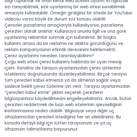
bilgi toplamak ve onun kendi web sitesini ziyaret ettiğinizde
sizi tanıyabilmek, size uyarlanmış bir web sitesi sunabilmek
amacıyla kullanılabilir. Örneğin girdiğiniz bir sitede bir YouTube
videosu varsa böyle bir durum söz konusu olabilir.
Çerezler pazarlama amaçlarıyla kullanılıyorsa, pazarlama
çerezleri olarak anılırlar. Kullanıcıya onunla ilgili ve ona göre
uyarlanmış reklamlar sunmak için kullanılırlar. Bir başka
kullanım amacı da bir reklamın ne sıklıkta göründüğünü ve
reklam kampanyasının etkinlik derecesini belirlemektir.
Çerez ayarlarımı nereden tanımlayabilirim?
Çoğu web sitesi çerez kullanımı hakkında bir uyarı mesajı
içerir. Kendiniz de tarayıcı ayarlarınızdan çerez izinlerinizi
istekleriniz doğrultusunda düzenleyebilirsiniz. Birçok tarayıcı
tüm çerezleri kabul etmenizi ya da silmenizi sağlar veya
sadece belirli çerez türlerine izin verir. Tarayıcı ayarlarınızdan
“çerezleri kabul etme” şıkkını seçerek çerezlerin
bilgisayarınıza kaydedilmesini engelleyebilirsiniz. Ancak, bütün
çerezleri reddetmek de bazı web sitelerinin işlevselliğinin
kısıtlanmasına neden olabilir. Bilgisayar veya diğer uç
cihazlarınızdan çerezleri istediğiniz her an silebilirsiniz. Bu
konuda detaylı bilgi için lütfen tarayıcınızın ve ya uç
cihazınızın talimatlarına başvurunuz.