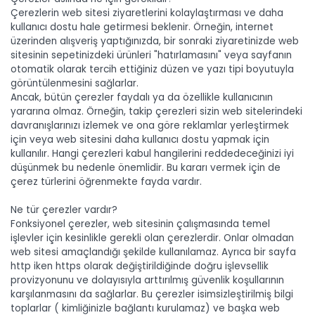
Çerezlerin web sitesi ziyaretlerini kolaylaştırması ve daha
kullanıcı dostu hale getirmesi beklenir. Örneğin, internet
üzerinden alışveriş yaptığınızda, bir sonraki ziyaretinizde web
sitesinin sepetinizdeki ürünleri "hatırlamasını" veya sayfanın
otomatik olarak tercih ettiğiniz düzen ve yazı tipi boyutuyla
görüntülenmesini sağlarlar.
Ancak, bütün çerezler faydalı ya da özellikle kullanıcının
yararına olmaz. Örneğin, takip çerezleri sizin web sitelerindeki
davranışlarınızı izlemek ve ona göre reklamlar yerleştirmek
için veya web sitesini daha kullanıcı dostu yapmak için
kullanılır. Hangi çerezleri kabul hangilerini reddedeceğinizi iyi
düşünmek bu nedenle önemlidir. Bu kararı vermek için de
çerez türlerini öğrenmekte fayda vardır.
Ne tür çerezler vardır?
Fonksiyonel çerezler, web sitesinin çalışmasında temel
işlevler için kesinlikle gerekli olan çerezlerdir. Onlar olmadan
web sitesi amaçlandığı şekilde kullanılamaz. Ayrıca bir sayfa
http iken https olarak değiştirildiğinde doğru işlevsellik
provizyonunu ve dolayısıyla arttırılmış güvenlik koşullarının
karşılanmasını da sağlarlar. Bu çerezler isimsizleştirilmiş bilgi
toplarlar ( kimliğinizle bağlantı kurulamaz) ve başka web