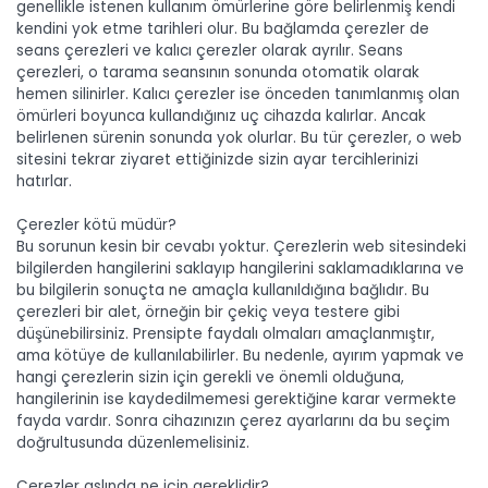
genellikle istenen kullanım ömürlerine göre belirlenmiş kendi
kendini yok etme tarihleri olur. Bu bağlamda çerezler de
seans çerezleri ve kalıcı çerezler olarak ayrılır. Seans
çerezleri, o tarama seansının sonunda otomatik olarak
hemen silinirler. Kalıcı çerezler ise önceden tanımlanmış olan
ömürleri boyunca kullandığınız uç cihazda kalırlar. Ancak
belirlenen sürenin sonunda yok olurlar. Bu tür çerezler, o web
sitesini tekrar ziyaret ettiğinizde sizin ayar tercihlerinizi
hatırlar.
Çerezler kötü müdür?
Bu sorunun kesin bir cevabı yoktur. Çerezlerin web sitesindeki
bilgilerden hangilerini saklayıp hangilerini saklamadıklarına ve
bu bilgilerin sonuçta ne amaçla kullanıldığına bağlıdır. Bu
çerezleri bir alet, örneğin bir çekiç veya testere gibi
düşünebilirsiniz. Prensipte faydalı olmaları amaçlanmıştır,
ama kötüye de kullanılabilirler. Bu nedenle, ayırım yapmak ve
hangi çerezlerin sizin için gerekli ve önemli olduğuna,
hangilerinin ise kaydedilmemesi gerektiğine karar vermekte
fayda vardır. Sonra cihazınızın çerez ayarlarını da bu seçim
doğrultusunda düzenlemelisiniz.
Çerezler aslında ne için gereklidir?