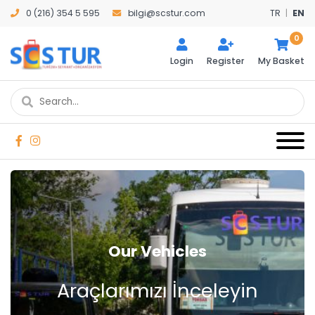
0 (216) 354 5 595
bilgi@scstur.com
TR
|
EN
0
Login
Register
My Basket
Our Vehicles
Araçlarımızı İnceleyin