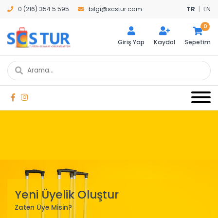
0 (216) 354 5 595
bilgi@scstur.com
TR
|
EN
0
Giriş Yap
Kaydol
Sepetim
Yeni Üyelik Oluştur
Zaten Üye Misin?