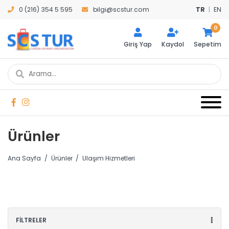
0 (216) 354 5 595
bilgi@scstur.com
TR
|
EN
0
Giriş Yap
Kaydol
Sepetim
Ürünler
Ana Sayfa
/
Ürünler
/
Ulaşım Hizmetleri
FİLTRELER