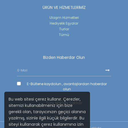
ÜRÜN VE HİZMETLERİMİZ
Ulaşım Hizmetleri
Hediyelik Eşyalar
Turlar
Tümü
Bizden Haberdar Olun
E-Bültene kaydolun , avantajlardan haberdar
olun
Bu web sitesi çerez kullanır. Çerezler,
Tüm Hakları Saklıdır
sitemizi kullanabilmeniz için bize
gerekli olan, tarayıcınızın geçici alanına
yazılmış, sizinle ilgili küçük bilgilerdir. Bu
siteyi kullanarak çerez kullanımına izin